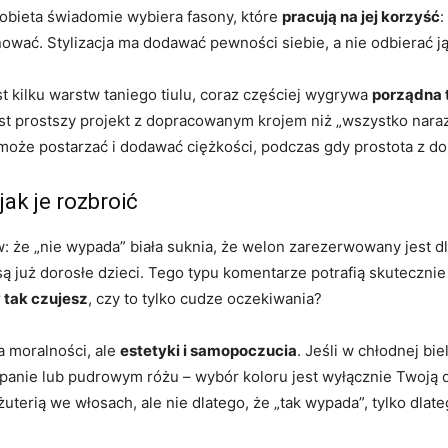
kobieta świadomie wybiera fasony, które
pracują na jej korzyść
:
ować. Stylizacja ma dodawać pewności siebie, a nie odbierać j
st kilku warstw taniego tiulu, coraz częściej wygrywa
porządna 
t prostszy projekt z dopracowanym krojem niż „wszystko naraz”: b
 może postarzać i dodawać ciężkości, podczas gdy prostota z
jak je rozbroić
: że „nie wypada” biała suknia, że welon zarezerwowany jest d
 są już dorosłe dzieci. Tego typu komentarze potrafią skuteczn
 tak czujesz
, czy to tylko cudze oczekiwania?
ia moralności, ale
estetyki i samopoczucia
. Jeśli w chłodnej b
ampanie lub pudrowym różu – wybór koloru jest wyłącznie Twoj
uterią we włosach, ale nie dlatego, że „tak wypada”, tylko dlate