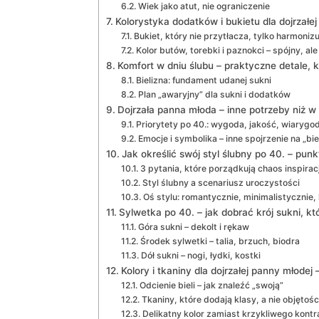
Wiek jako atut, nie ograniczenie
Kolorystyka dodatków i bukietu dla dojrzałe
Bukiet, który nie przytłacza, tylko harmonizu
Kolor butów, torebki i paznokci – spójny, ale
Komfort w dniu ślubu – praktyczne detale, k
Bielizna: fundament udanej sukni
Plan „awaryjny” dla sukni i dodatków
Dojrzała panna młoda – inne potrzeby niż w 
Priorytety po 40.: wygoda, jakość, wiarygo
Emocje i symbolika – inne spojrzenie na „biel
Jak określić swój styl ślubny po 40. – punk
3 pytania, które porządkują chaos inspiracj
Styl ślubny a scenariusz uroczystości
Oś stylu: romantycznie, minimalistycznie,
Sylwetka po 40. – jak dobrać krój sukni, kt
Góra sukni – dekolt i rękaw
Środek sylwetki – talia, brzuch, biodra
Dół sukni – nogi, łydki, kostki
Kolory i tkaniny dla dojrzałej panny młode
Odcienie bieli – jak znaleźć „swoją”
Tkaniny, które dodają klasy, a nie objętośc
Delikatny kolor zamiast krzykliwego kontr