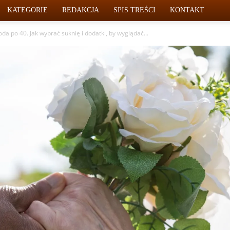
KATEGORIE
REDAKCJA
SPIS TREŚCI
KONTAKT
da po 40. Jak wybrać suknię i dodatki, by wyglądać...