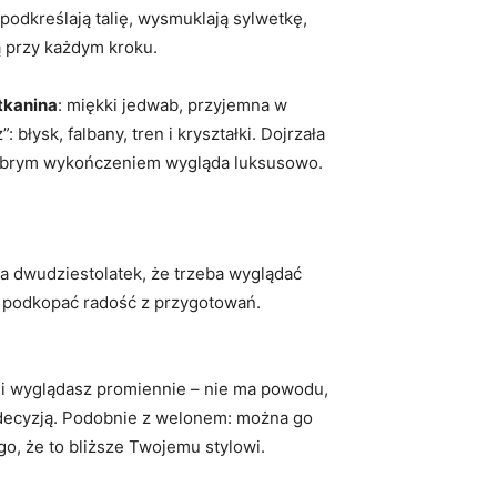
 podkreślają talię, wysmuklają sylwetkę,
ą przy każdym kroku.
tkanina
: miękki jedwab, przyjemna w
łysk, falbany, tren i kryształki. Dojrzała
 dobrym wykończeniem wygląda luksusowo.
la dwudziestolatek, że trzeba wyglądać
ie podkopać radość z przygotowań.
ieli wyglądasz promiennie – nie ma powodu,
ą decyzją. Podobnie z welonem: można go
go, że to bliższe Twojemu stylowi.