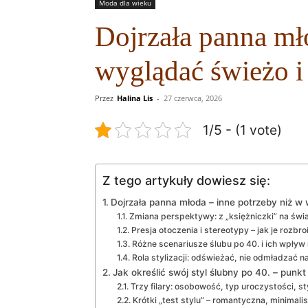
Moda dla wieku
Dojrzała panna mło
wyglądać świeżo i 
Przez
Halina Lis
-
27 czerwca, 2026
1/5 - (1 vote)
Z tego artykuły dowiesz się:
Dojrzała panna młoda – inne potrzeby niż w 
Zmiana perspektywy: z „księżniczki” na św
Presja otoczenia i stereotypy – jak je rozbro
Różne scenariusze ślubu po 40. i ich wpływ 
Rola stylizacji: odświeżać, nie odmładzać na
Jak określić swój styl ślubny po 40. – punkt
Trzy filary: osobowość, typ uroczystości, st
Krótki „test stylu” – romantyczna, minimal