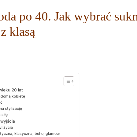
da po 40. Jak wybrać sukni
z klasą
wieku 20 lat
iadomą kobietę
ić
na stylizację
 siłę
 wyjścia
yl życia
istyczna, klasyczna, boho, glamour