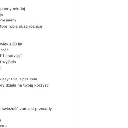
j panny młodej
je
 nie nudny
tóre robią dużą różnicę
wieku 20 lat
dność
” i „tradycję”
t wyjścia
i
 klasycznie, z pazurem
óry działa na twoją korzyść
j – świeżość zamiast przesady
i
astu