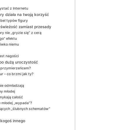
ystać z Internetu
óry działa na twoją korzyść
bel typów figury
 – świeżość zamiast przesady
y nie „gryzie się” z cerą
go” efektu
eciwko niemu
ast nagości
 po dużą uroczystość
m sprzymierzeńcem?
r – co brzmi jak ty?
lnie odmładzają
ny młodej
omykają całość
ie młodej „wypada”?
ających „ślubnych schematów”
 kogoś innego