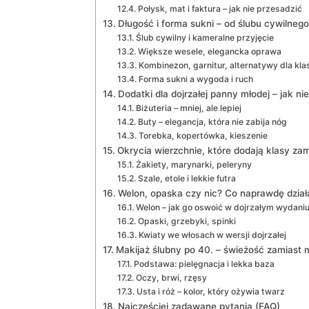
Połysk, mat i faktura – jak nie przesadzić
Długość i forma sukni – od ślubu cywilneg
Ślub cywilny i kameralne przyjęcie
Większe wesele, elegancka oprawa
Kombinezon, garnitur, alternatywy dla kla
Forma sukni a wygoda i ruch
Dodatki dla dojrzałej panny młodej – jak nie
Biżuteria – mniej, ale lepiej
Buty – elegancja, która nie zabija nóg
Torebka, kopertówka, kieszenie
Okrycia wierzchnie, które dodają klasy zam
Żakiety, marynarki, peleryny
Szale, etole i lekkie futra
Welon, opaska czy nic? Co naprawdę dział
Welon – jak go oswoić w dojrzałym wydani
Opaski, grzebyki, spinki
Kwiaty we włosach w wersji dojrzałej
Makijaż ślubny po 40. – świeżość zamiast 
Podstawa: pielęgnacja i lekka baza
Oczy, brwi, rzęsy
Usta i róż – kolor, który ożywia twarz
Najczęściej zadawane pytania (FAQ)