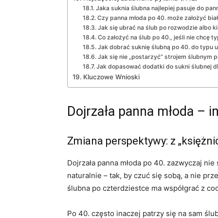
Jaka suknia ślubna najlepiej pasuje do pan
Czy panna młoda po 40. może założyć białą
Jak się ubrać na ślub po rozwodzie albo ki
Co założyć na ślub po 40., jeśli nie chcę t
Jak dobrać suknię ślubną po 40. do typu u
Jak się nie „postarzyć” strojem ślubnym po
Jak dopasować dodatki do sukni ślubnej dl
Kluczowe Wnioski
Dojrzała panna młoda – in
Zmiana perspektywy: z „księżni
Dojrzała panna młoda po 40. zazwyczaj nie 
naturalnie – tak, by czuć się sobą, a nie p
ślubna po czterdziestce ma współgrać z cod
Po 40. często inaczej patrzy się na sam ślu