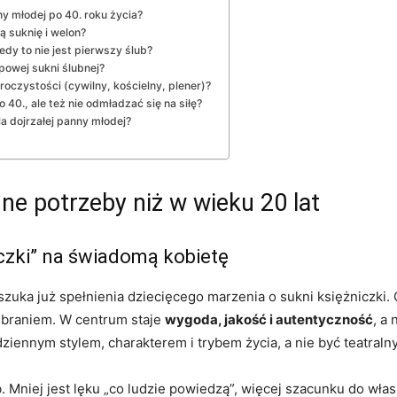
ny młodej po 40. roku życia?
 suknię i welon?
edy to nie jest pierwszy ślub?
ypowej sukni ślubnej?
roczystości (cywilny, kościelny, plener)?
 40., ale też nie odmładzać się na siłę?
a dojrzałej panny młodej?
ne potrzeby niż w wieku 20 lat
czki” na świadomą kobietę
szuka już spełnienia dziecięcego marzenia o sukni księżniczki.
rzebraniem. W centrum staje
wygoda, jakość i autentyczność
, a
ziennym stylem, charakterem i trybem życia, a nie być teatral
b. Mniej jest lęku „co ludzie powiedzą”, więcej szacunku do wła