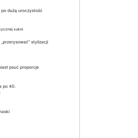
o po dużą uroczystość
sycznej sukni
 „przerysować” stylizacji
iast psuć proporcje
a po 40.
u
maski