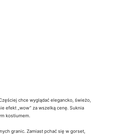
 Częściej chce wyglądać elegancko, świeżo,
 nie efekt „wow” za wszelką cenę. Suknia
nym kostiumem.
snych granic. Zamiast pchać się w gorset,