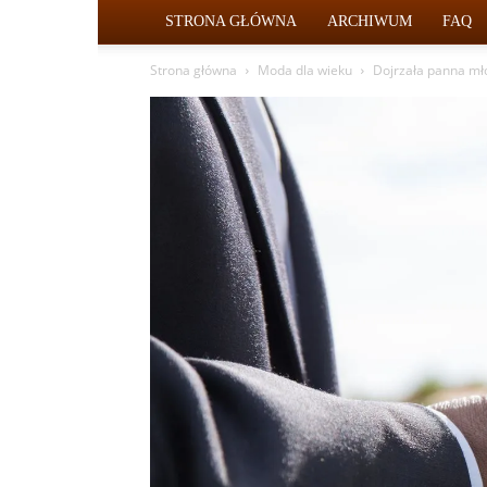
STRONA GŁÓWNA
ARCHIWUM
FAQ
Strona główna
Moda dla wieku
Dojrzała panna mło