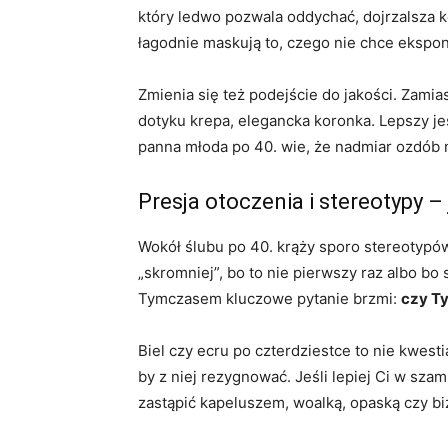
który ledwo pozwala oddychać, dojrzalsza 
łagodnie maskują to, czego nie chce ekspon
Zmienia się też podejście do jakości. Zamia
dotyku krepa, elegancka koronka. Lepszy jes
panna młoda po 40. wie, że nadmiar ozdób
Presja otoczenia i stereotypy – 
Wokół ślubu po 40. krąży sporo stereotypów
„skromniej”, bo to nie pierwszy raz albo bo
Tymczasem kluczowe pytanie brzmi:
czy Ty
Biel czy ecru po czterdziestce to nie kwest
by z niej rezygnować. Jeśli lepiej Ci w sz
zastąpić kapeluszem, woalką, opaską czy biż