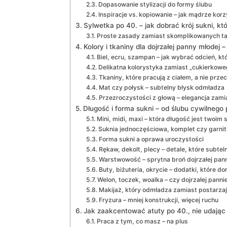
Dopasowanie stylizacji do formy ślubu
Inspiracje vs. kopiowanie – jak mądrze korz
Sylwetka po 40. – jak dobrać krój sukni, kt
Proste zasady zamiast skomplikowanych ta
Kolory i tkaniny dla dojrzałej panny młodej
Biel, ecru, szampan – jak wybrać odcień, któr
Delikatna kolorystyka zamiast „cukierkowe
Tkaniny, które pracują z ciałem, a nie prz
Mat czy połysk – subtelny błysk odmładza
Przezroczystości z głową – elegancja zami
Długość i forma sukni – od ślubu cywilnego
Mini, midi, maxi – która długość jest twoi
Suknia jednoczęściowa, komplet czy garnitu
Forma sukni a oprawa uroczystości
Rękaw, dekolt, plecy – detale, które subte
Warstwowość – sprytna broń dojrzałej pan
Buty, biżuteria, okrycie – dodatki, które d
Welon, toczek, woalka – czy dojrzałej pann
Makijaż, który odmładza zamiast postarz
Fryzura – mniej konstrukcji, więcej ruchu
Jak zaakcentować atuty po 40., nie udając
Praca z tym, co masz – na plus