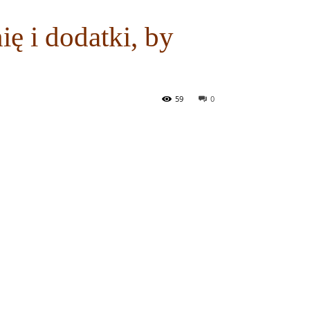
ę i dodatki, by
59
0