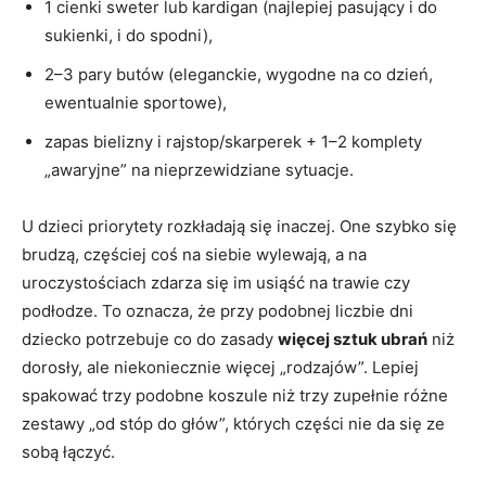
1 cienki sweter lub kardigan (najlepiej pasujący i do
sukienki, i do spodni),
2–3 pary butów (eleganckie, wygodne na co dzień,
ewentualnie sportowe),
zapas bielizny i rajstop/skarperek + 1–2 komplety
„awaryjne” na nieprzewidziane sytuacje.
U dzieci priorytety rozkładają się inaczej. One szybko się
brudzą, częściej coś na siebie wylewają, a na
uroczystościach zdarza się im usiąść na trawie czy
podłodze. To oznacza, że przy podobnej liczbie dni
dziecko potrzebuje co do zasady
więcej sztuk ubrań
niż
dorosły, ale niekoniecznie więcej „rodzajów”. Lepiej
spakować trzy podobne koszule niż trzy zupełnie różne
zestawy „od stóp do głów”, których części nie da się ze
sobą łączyć.