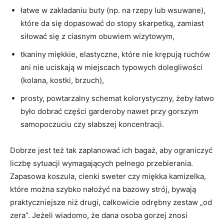
ła­twe w zakładaniu buty (np. na rzepy lub wsuwane),
które da się dopasować do stopy skarpetką, zamiast
siłować się z ciasnym obuwiem wizytowym,
tkaniny miękkie, elastyczne, które nie krępują ruchów
ani nie uciskają w miejscach typowych dolegliwości
(kolana, kostki, brzuch),
prosty, powtarzalny schemat kolorystyczny, żeby łatwo
było dobrać części garderoby nawet przy gorszym
samopoczuciu czy słabszej koncentracji.
Dobrze jest też tak zaplanować ich bagaż, aby ograniczyć
liczbę sytuacji wymagających pełnego przebierania.
Zapasowa koszula, cienki sweter czy miękka kamizelka,
które można szybko nałożyć na bazowy strój, bywają
praktyczniejsze niż drugi, całkowicie odrębny zestaw „od
zera”. Jeżeli wiadomo, że dana osoba gorzej znosi