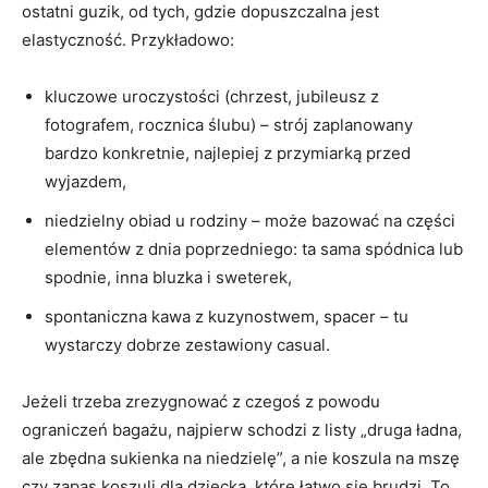
ostatni guzik, od tych, gdzie dopuszczalna jest
elastyczność. Przykładowo:
kluczowe uroczystości (chrzest, jubileusz z
fotografem, rocznica ślubu) – strój zaplanowany
bardzo konkretnie, najlepiej z przymiarką przed
wyjazdem,
niedzielny obiad u rodziny – może bazować na części
elementów z dnia poprzedniego: ta sama spódnica lub
spodnie, inna bluzka i sweterek,
spontaniczna kawa z kuzynostwem, spacer – tu
wystarczy dobrze zestawiony casual.
Jeżeli trzeba zrezygnować z czegoś z powodu
ograniczeń bagażu, najpierw schodzi z listy „druga ładna,
ale zbędna sukienka na niedzielę”, a nie koszula na mszę
czy zapas koszuli dla dziecka, które łatwo się brudzi. To